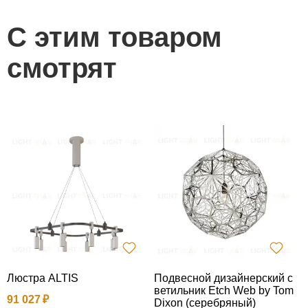
С этим товаром
смотрят
П
U
a
2
Люстра ALTIS
Подвесной дизайнерский с
ветильник Etch Web by Tom
91 027
Dixon (серебряный)