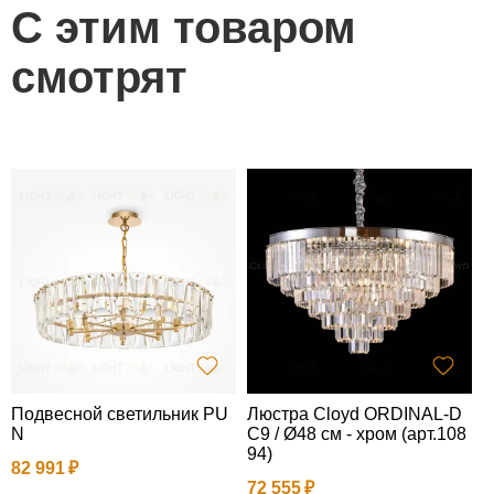
С этим товаром
смотрят
Подвесной светильник PU
Люстра Cloyd ORDINAL-D
K
N
C9 / Ø48 см - хром (арт.108
7
94)
82 991
72 555