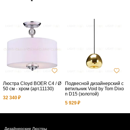
Люстра Cloyd BOER C4 / Ø
Подвесной дизайнерский с
П
50 см - хром (арт.11130)
ветильник Void by Tom Dixo
B
n D15 (золотой)
32 340
1
5 929
Дизайнерские Люстры