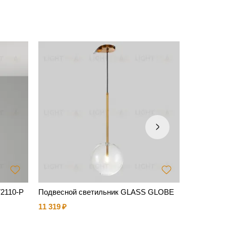
V2110-P
Подвесной светильник GLASS GLOBE
Подвесной
11 319
16 867