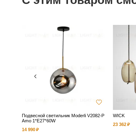
С этим товаром см
mall
Подвесной светильник Moderli V2082-P
WICK
Amo 1*E27*60W
23 362
14 990