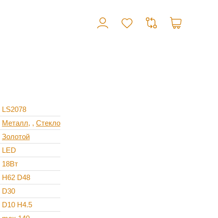
LS2078
Металл
,
Стекло
Золотой
LED
18Вт
H62 D48
D30
D10 H4.5