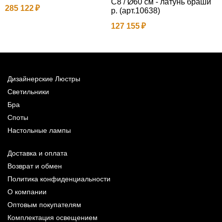
C8 / Ø60 см - латунь браши
285 122
4
р. (арт.10638)
127 155
Дизайнерские Люстры
Светильники
Бра
Споты
Настольные лампы
Доставка и оплата
Возврат и обмен
Политика конфиденциальности
О компании
Оптовым покупателям
Комплектация освещением