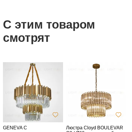
С этим товаром
смотрят
GENEVA C
Люстра Cloyd BOULEVAR
Л