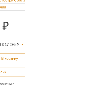
 Люстра Cord 3
ичии
 3 17 295 ₽