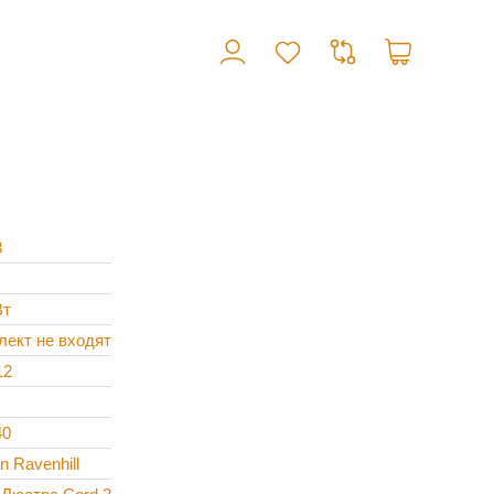
8
Вт
лект не входят
12
40
n Ravenhill