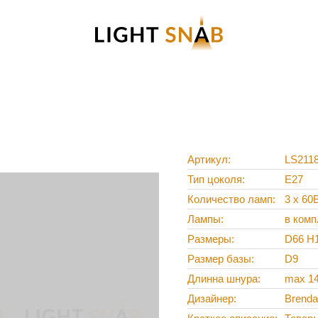
Артикул
LS211
Тип цоколя
E27
Количество ламп
3 x 60
Лампы
в комп
Размеры
D66 H
Размер базы
D9
Длинна шнура
max 1
Дизайнер
Brenda