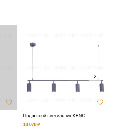
Подвесной светильник KENO
Подвесно
18 078
26 213