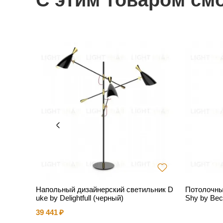
С этим товаром см
Напольный дизайнерский светильник D
Потолочны
uke by Delightfull (черный)
Shy by Bec 
39 441