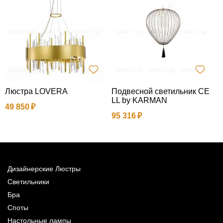
Люстра LOVERA
Подвесной светильник CE
LL by KARMAN
49 850
1
95 316
Дизайнерские Люстры
Светильники
Бра
Споты
Настольные лампы