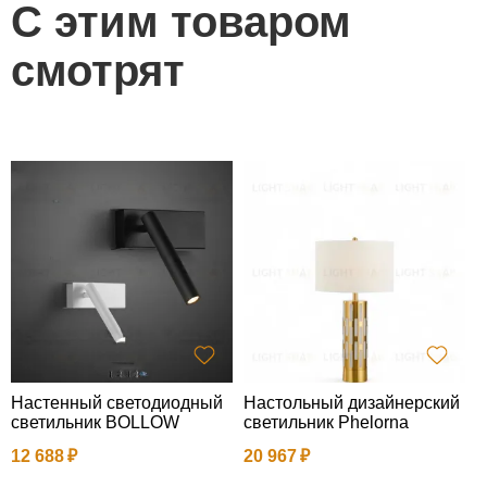
С этим товаром
смотрят
Настенный светодиодный
Настольный дизайнерский
Н
светильник BOLLOW
светильник Phelorna
с
u
12 688
20 967
1