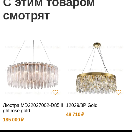
С этим товаром
смотрят
Люстра MD22027002-D85 li
12029/8P Gold
Л
ght rose gold
48 710
4
185 000