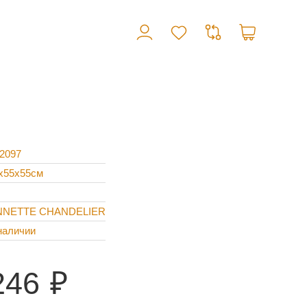
2097
x55x55см
NNETTE CHANDELIER
наличии
246