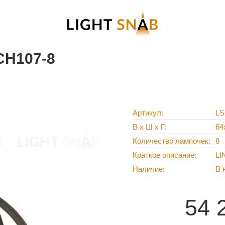
CH107-8
Артикул
LS
В х Ш х Г
64
Количество лампочек
8
Краткое описание
LI
Наличие
В 
54 