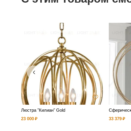
 Halo
Люстра "Килиан" Gold
Сферическ
23 000
33 379