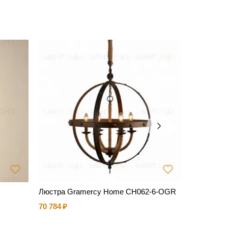
Люстра Gramercy Home CH062-6-OGR
Светильни
Design
70 784
17 210