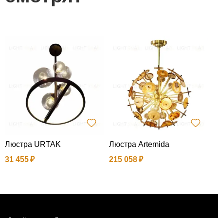
Люстра URTAK
Люстра Artemida
П
31 455
215 058
3