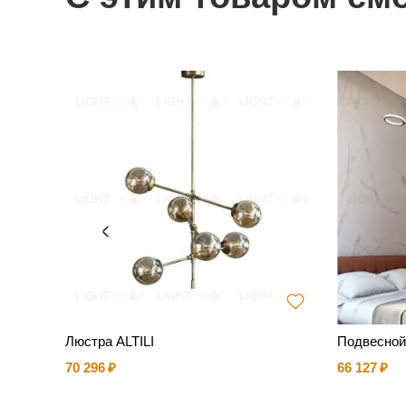
 Bubble
Люстра ALTILI
Подвесной
70 296
66 127