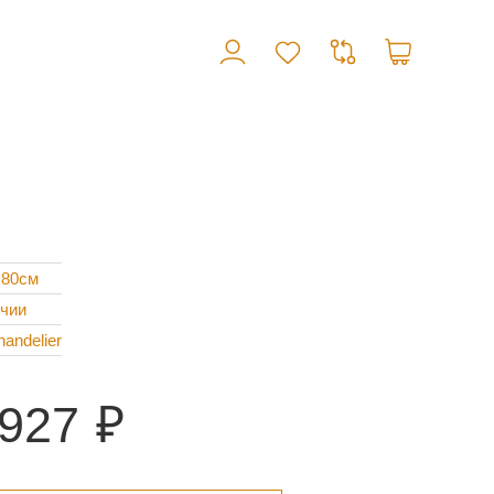
x80см
ичии
handelier
 927