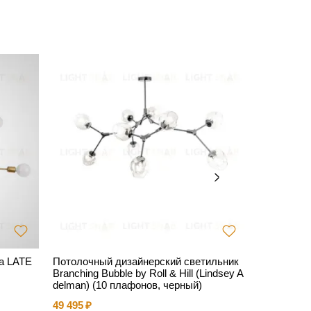
а LATE
Потолочный дизайнерский светильник
Люстра R
Branching Bubble by Roll & Hill (Lindsey A
27 938
delman) (10 плафонов, черный)
49 495