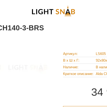
CH140-3-BRS
Артикул
LS605
В х Ш х Г
92x80
Наличие
В нал
Краткое описание
Alda C
34