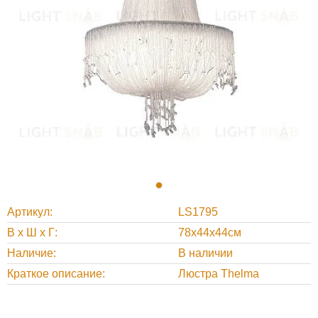
Артикул
LS1795
В х Ш х Г
78x44x44см
Наличие
В наличии
Краткое описание
Люстра Thelma