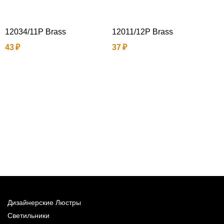
12034/11P Brass
12011/12P Brass
43
37
2
Дизайнерские Люстры
Светильники