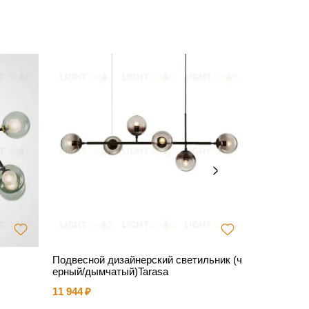
Подвесной дизайнерский светильник (ч
Люстра G
ерный/дымчатый)Tarasa
59 826
11 944