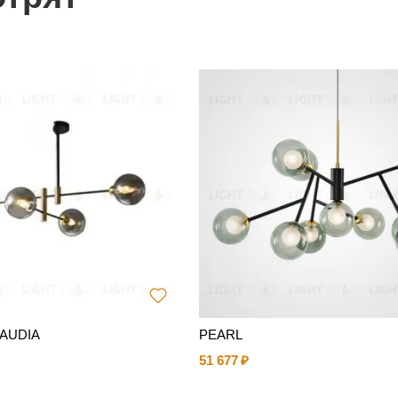
LAUDIA
PEARL
51 677