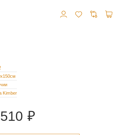
2
0x150см
ичии
а Kimber
 510