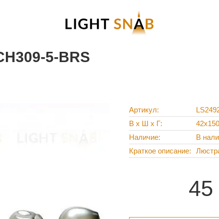
CH309-5-BRS
Артикул
LS249
В х Ш х Г
42x15
Наличие
В нал
Краткое описание
Люстр
45