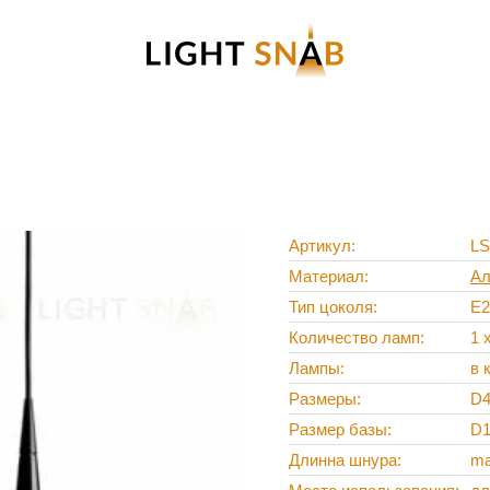
Артикул
LS
Материал
Ал
Тип цоколя
E2
Количество ламп
1 
Лампы
в 
Размеры
D4
Размер базы
D1
Длинна шнура
ma