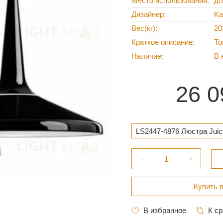
Место использования
дл
Дизайнер
Ka
Вес(кг)
20
Краткое описание
То
Наличие
В 
26 0
LS2447-4876 Люстра Juic