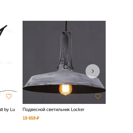
t by Lu
Подвесной светильник Locker
Настольн
Artemide
19 659
120 866