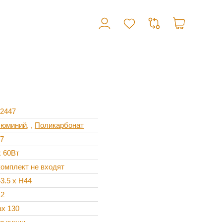
2447
юминий
,
Поликарбонат
7
x 60Вт
комплект не входят
3.5 х H44
2
x 130