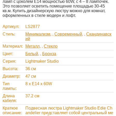
ламп с цоколем E14 мощностью 60W, с 4 – 8 лампочек.
Это позволяет осветить помещение площадью 30-45
кв.м. Купить дизайнерскую люстру можно для комнат,
оформленных в стиле модерн и лофт.
Артикул
LS2877
Стиль
Минимализм
,
Современный
,
Скандинавск
ий
Материал
Металл
,
Стекло
Цвет
Белый
,
Бронза
Серия
Lightmaker Studio
Высота
36 см
Диаметр
47 см
Тип
8 x E14 x 60W
лампы
Длина
37.2 см
кабеля
Краткое
Подвесная люстра Lightmaker Studio Edie Ch
описание
andelier представляет собой центральный ме