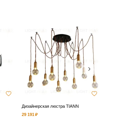
Дизайнерская люстра TIANN
Люстра D
29 191
50 041