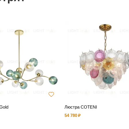
Gold
Люстра COTENI
54 780