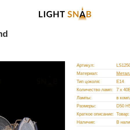
nd
Артикул
LS125
Материал
Метал
Тип цоколя
E14
Количество ламп
7 х 40
Лампы
в комп
Размеры
D50 H
Краткое описание
Товар
Наличие
В нал