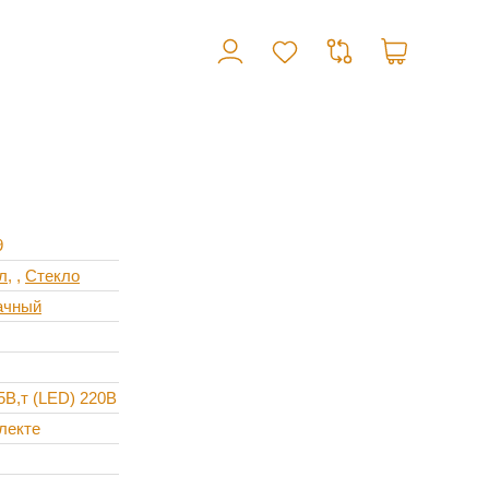
9
л
,
Стекло
ачный
,5В,т (LED) 220В
лекте