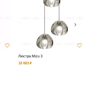
Люстра Mizu 3
Люстра Mi
18 883
48 444