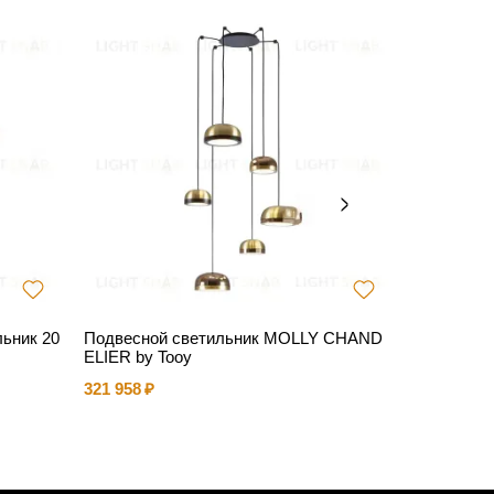
ьник 20
Подвесной светильник MOLLY CHAND
Люстра Cl
ELIER by Tooy
м (арт.112
321 958
84 315