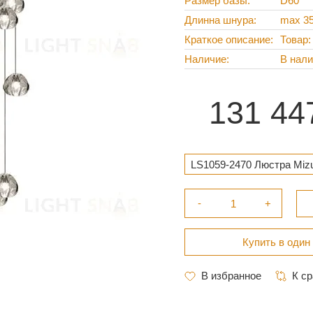
Размер базы
D60
Длинна шнура
max 3
Краткое описание
Товар:
Наличие
В нал
131 44
LS1059-2470 Люстра Mizu