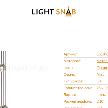
Артикул
LS105
Материал
Метал
Цвет
Прозр
Серия
Mizu
Тип цоколя
G4
Количество ламп
26 х 2
Лампы
в комп
Размер плафона
D10