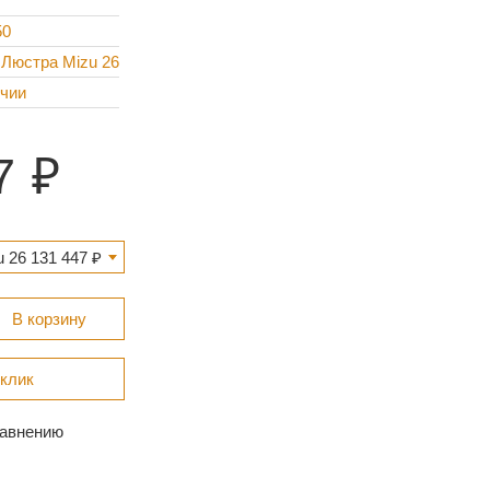
50
 Люстра Mizu 26
ичии
7
 26 131 447 ₽