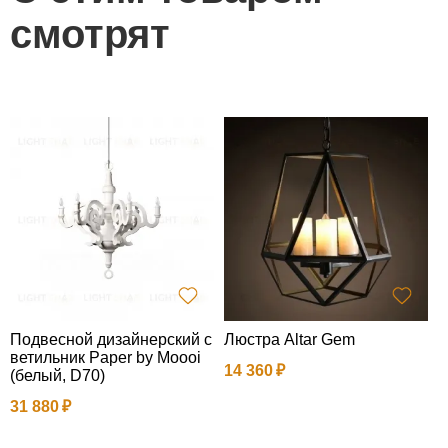
смотрят
Подвесной дизайнерский с
Люстра Altar Gem
П
ветильник Paper by Moooi
в
14 360
(белый, D70)
y
о
31 880
9