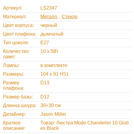
Артикул
LS2347
Материал
Металл
,
Стекло
Цвет корпуса
черный
Цвет плафона
дымчатый
Тип цоколя
E27
Количество
10 х 5Вт
ламп
Лампы
в комплекте
Размеры
104 x 91 H51
Размер
D13
плафона
Размер базы
D12
Длинна шнура
30+30 см
Дизайнер
Jason Miller
Краткое
Товар: Люстра Modo Chandelier 10 Glob
описание
es Black