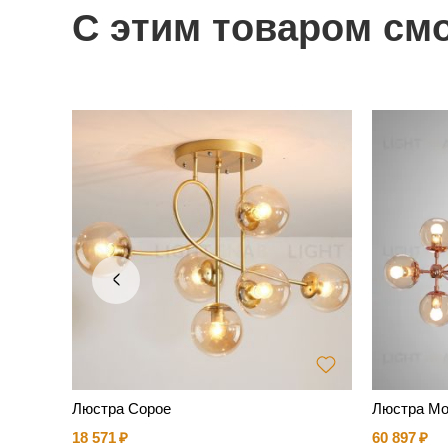
С этим товаром см
ильник
Люстра Copoe
Люстра Mod
18 571
60 897