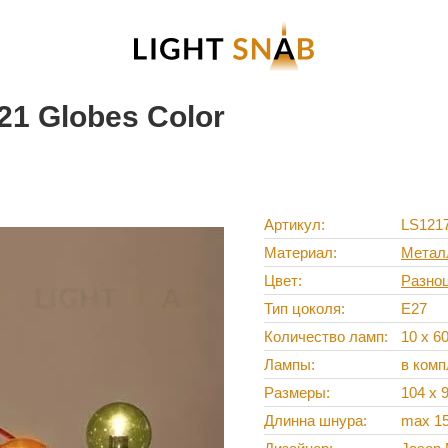
21 Globes Color
Артикул
LS121
Материал
Метал
Цвет
Разно
Тип цоколя
E27
Количество ламп
10 х 6
Лампы
в комп
Размеры
104 x 
Длинна шнура
max 1