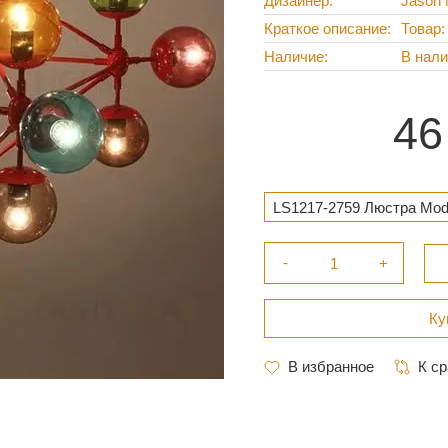
Дизайнер
Jason M
Краткое описание
Товар:
Наличие
В нал
46
LS1217-2759 Люстра Modo 