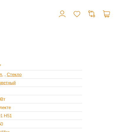
7
л
,
Стекло
цветный
0Вт
лекте
91 H51
50