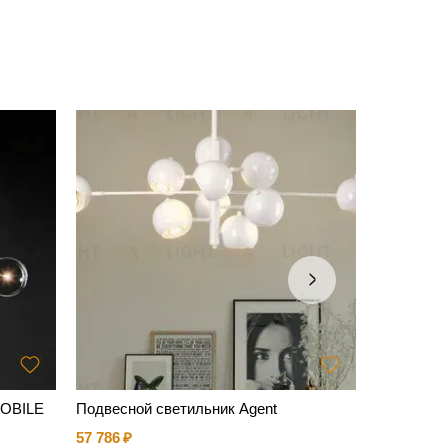
MOBILE
Подвесной светильник Agent
Бра MOT
57 786
23 841