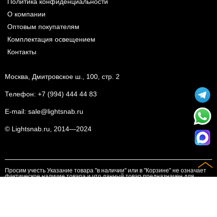
Политика конфиденциальности
О компании
Оптовым покупателям
Комплектация освещением
Контакты
Москва, Дмитровское ш., 100, стр. 2
Телефон:
+7 (994) 444 44 83
E-mail:
sale@lightsnab.ru
© Lightsnab.ru, 2014—2024
Просим учесть Указание товара "в наличии" или в "Корзине" не означает
фактическое наличие товара и что данный товар предназначен для
реализации. Просим наличие товара, актуальные цены уточнять у
менеджеров. Выставление счета на оплату является основанием для
совершения платежа
Предложенный товар на сайте не является публичной офертой.