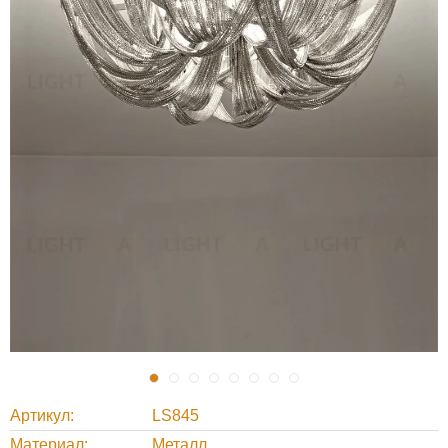
Артикул
LS845
Материал
Металл