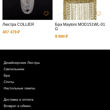
Люстра COLLIER
Бра Maytoni MOD151WL-01
П
G
E
407 479
9 990
3
Дизайнерские Люстры
Светильники
Бра
Споты
Настольные лампы
Доставка и оплата
Возврат и обмен