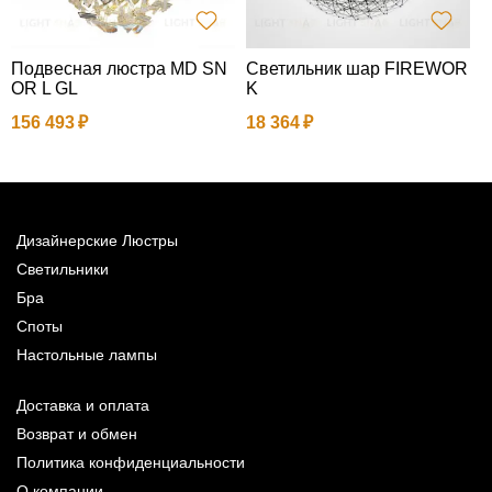
Подвесная люстра MD SN
Светильник шар FIREWOR
П
OR L GL
K
156 493
18 364
6
Дизайнерские Люстры
Светильники
Бра
Споты
Настольные лампы
Доставка и оплата
Возврат и обмен
Политика конфиденциальности
О компании