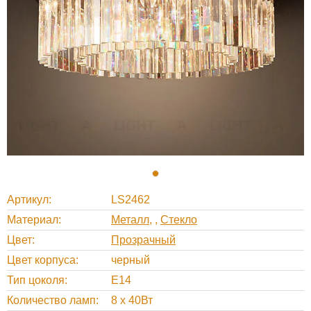
Артикул
LS2462
Материал
Металл
,
Стекло
Цвет
Прозрачный
Цвет корпуса
черный
Тип цоколя
E14
Количество ламп
8 x 40Вт