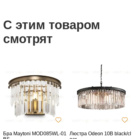
С этим товаром
смотрят
Бра Maytoni MOD085WL-01
Люстра Odeon 10B black/cl
Л