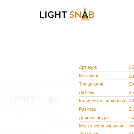
Артикул
L
Материал
С
Тип цоколя
G
Лампы
в 
Количество плафонов
30
Размеры
D
Длинна шнура
m
Место использования
б