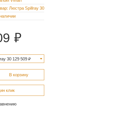
nuel Vivian
вар: Люстра Spillray 30
наличии
09
ray 30 129 509 ₽