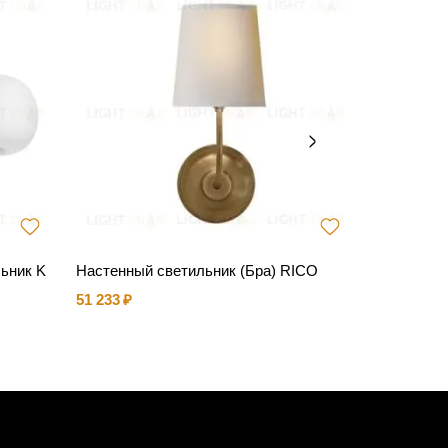
ьник K
Настенный светильник (Бра) RICO
Подвесна
51 233
55 647