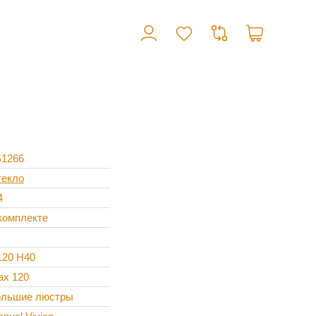
S1266
текло
4
комплекте
120 H40
ax 120
ольшие люстры