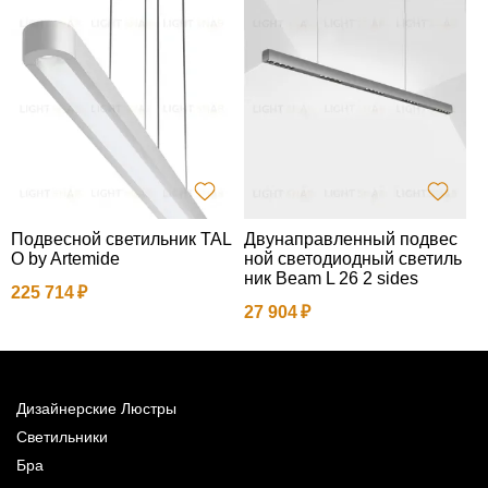
Подвесной светильник TAL
Двунаправленный подвес
П
O by Artemide
ной светодиодный светиль
o
ник Beam L 26 2 sides
225 714
2
27 904
Дизайнерские Люстры
Светильники
Бра