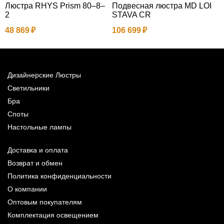
Люстра RHYS Prism 80–8–
Подвесная люстра MD LOI
Л
2
STAVA CR
1
48 869
106 699
7
Дизайнерские Люстры
Светильники
Бра
Споты
Настольные лампы
Доставка и оплата
Возврат и обмен
Политика конфиденциальности
О компании
Оптовым покупателям
Комплектация освещением