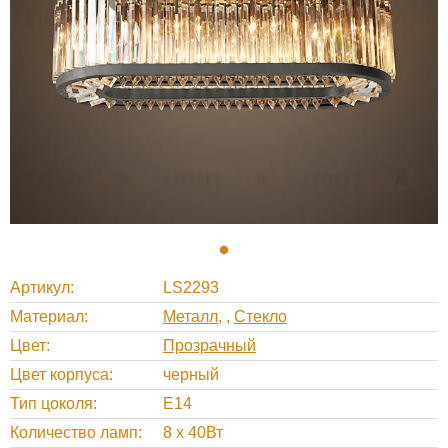
Артикул
LS2293
Материал
Металл
,
Стекло
Цвет
Прозрачный
Цвет корпуса
черный
Тип цоколя
E14
Количество ламп
8 х 40Вт