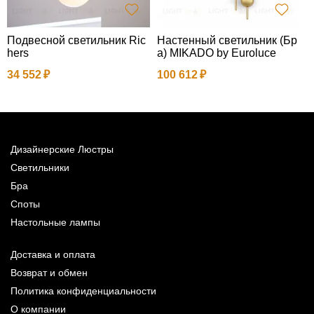
Подвесной светильник Ric
Настенный светильник (Бр
Н
hers
а) MIKADO by Euroluce
а
34 552
100 612
1
Дизайнерские Люстры
Светильники
Бра
Споты
Настольные лампы
Доставка и оплата
Возврат и обмен
Политика конфиденциальности
О компании