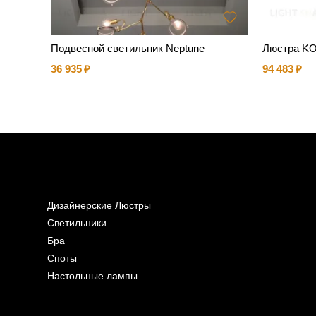
GHT LU
Подвесной светильник Neptune
Люстра K
36 935
94 483
Дизайнерские Люстры
Светильники
Бра
Споты
Настольные лампы