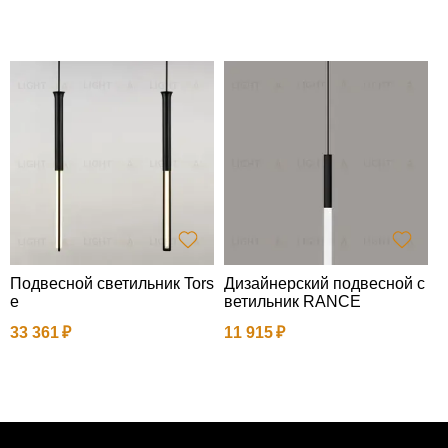
Подвесной светильник Tors
Дизайнерский подвесной с
L
e
ветильник RANCE
1
33 361
11 915