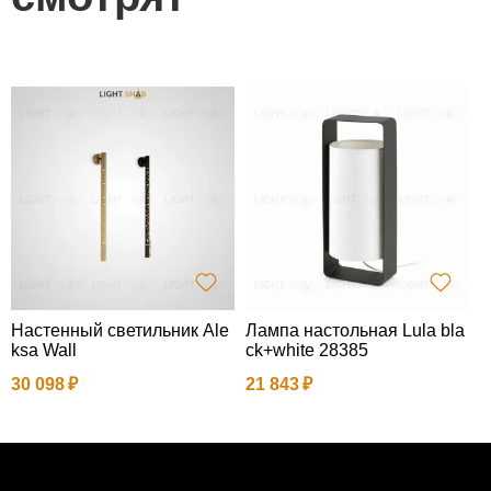
Настенный светильник Ale
Лампа настольная Lula bla
У
ksa Wall
ck+white 28385
e
30 098
21 843
3