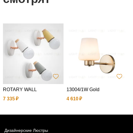
ROTARY WALL
13004/1W Gold
P
7 335
4 610
1
Дизайнерские Люстры