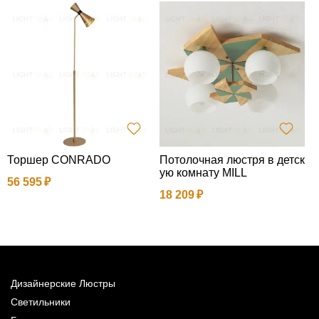
Торшер CONRADO
Потолочная люстря в детск
ую комнату MILL
56 595
1
18 209
Дизайнерские Люстры
Светильники