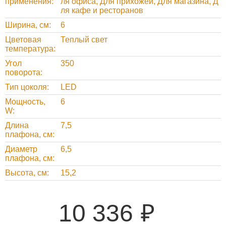
применения
ля офиса, Для прихожей, Для магазина, Д
ля кафе и ресторанов
Ширина, см
6
Цветовая
Теплый свет
температура
Угол
350
поворота
Тип цоколя
LED
Мощность,
6
W
Длина
7,5
плафона, см
Диаметр
6,5
плафона, см
Высота, см
15,2
10 336