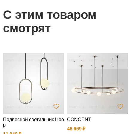
С этим товаром
смотрят
Подвесной светильник Hoo
CONCENT
П
p
a
46 669