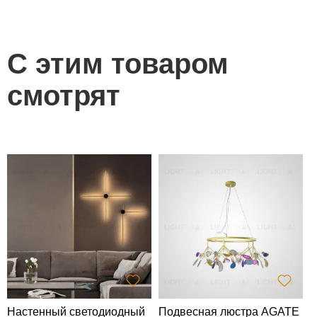
С этим товаром
смотрят
С
d
1
Настенный светодиодный
Подвесная люстра AGATE