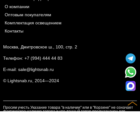
О компании
Оптовым покупателям
Комплектация освещением
Контакты
Москва, Дмитровское ш., 100, стр. 2
Телефон:
+7 (994) 444 44 83
E-mail:
sale@lightsnab.ru
© Lightsnab.ru, 2014—2024
Просим учесть Указание товара "в наличии" или в "Корзине" не означает
фактическое наличие товара и что данный товар предназначен для
реализации. Просим наличие товара, актуальные цены уточнять у
менеджеров. Выставление счета на оплату является основанием для
совершения платежа
Предложенный товар на сайте не является публичной офертой.