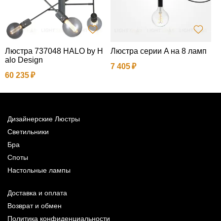
Люстра 737048 HALO by H
Люстра серии A на 8 ламп
П
alo Design
7 405
60 235
4
Дизайнерские Люстры
Светильники
Бра
Споты
Настольные лампы
Доставка и оплата
Возврат и обмен
Политика конфиденциальности