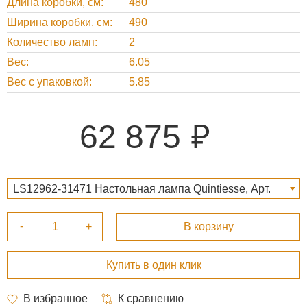
Длина коробки, cм
480
Ширина коробки, cм
490
Количество ламп
2
Вес
6.05
Вес с упаковкой
5.85
62 875
LS12962-31471 Настольная лампа Quintiesse, Арт.
QN-SAMARA-TL-PLM 62 875 ₽