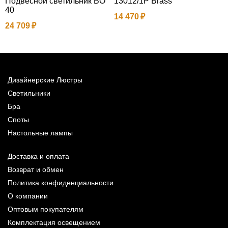
Подвесной светильник BO
13012/1P Brass
Н
40
r
14 470
24 709
6
Дизайнерские Люстры
Светильники
Бра
Споты
Настольные лампы
Доставка и оплата
Возврат и обмен
Политика конфиденциальности
О компании
Оптовым покупателям
Комплектация освещением