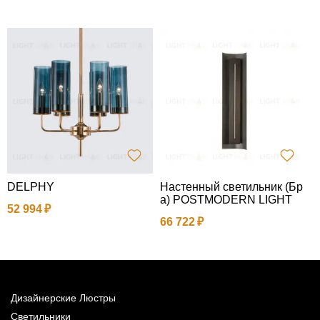
DELPHY
Настенный светильник (Бр
Н
а) POSTMODERN LIGHT
2
52 994
66 722
2
Дизайнерские Люстры
Светильники