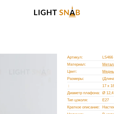
Артикул
LS466
Материал
Метал
Цвет
Медн
Размеры
(Длин
17 х 1
Диаметр плафона
Ø 12,4
Тип цоколя
Е27
Краткое описание
Настен