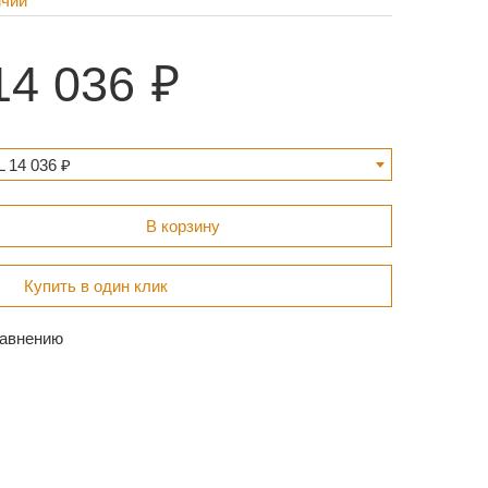
ичии
14 036
 14 036 ₽