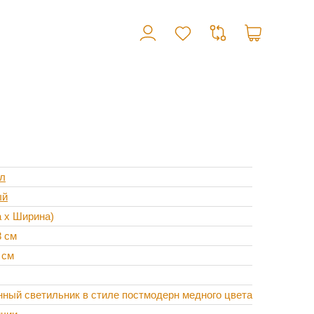
л
ый
а х Ширина)
8 см
 см
ный светильник в стиле постмодерн медного цвета