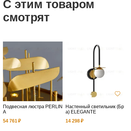
С этим товаром
смотрят
Подвесная люстра PERLIN
Настенный светильник (Бр
Т
A
а) ELEGANTE
8
54 761
14 298
2