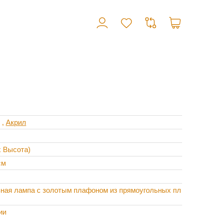
,
Акрил
х Высота)
см
ная лампа с золотым плафоном из прямоугольных пл
ии