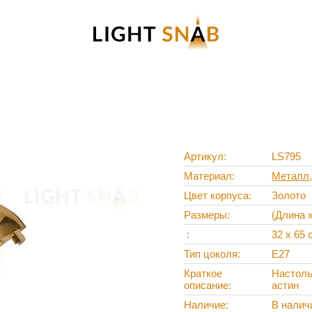
Артикул
LS795
Материал
Металл
Цвет корпуса
Золото
Размеры
(Длина 
32 х 65 
Тип цоколя
E27
Краткое
Настоль
описание
астин
Наличие
В налич