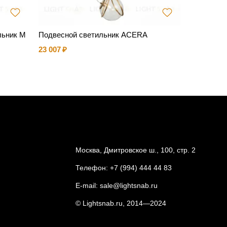
льник M
Подвесной светильник ACERA
Подвесная
LE
23 007
41 596
Москва, Дмитровское ш., 100, стр. 2
Телефон:
+7 (994) 444 44 83
E-mail:
sale@lightsnab.ru
© Lightsnab.ru, 2014—2024