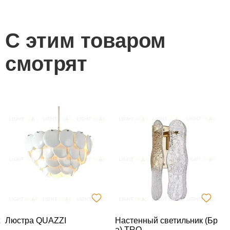
С этим товаром
смотрят
Люстра QUAZZI
Настенный светильник (Бр
С
а) TRO