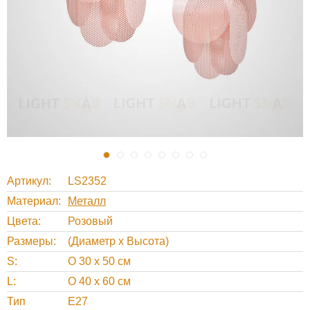
Артикул
LS2352
Материал
Металл
Цвета
Розовый
Размеры
(Диаметр х Высота)
S
O 30 х 50 см
L
O 40 х 60 см
Тип
Е27