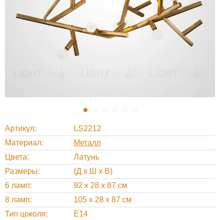
Артикул
LS2212
Материал
Металл
Цвета
Латунь
Размеры
(Д х Ш х В)
6 ламп
92 х 28 х 87 см
8 ламп
105 х 28 х 87 см
Тип цоколя
Е14