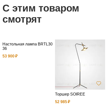
С этим товаром
смотрят
Настольная лампа BRTL30
36
53 900
Торшер SOIREE
Л
52 985
2