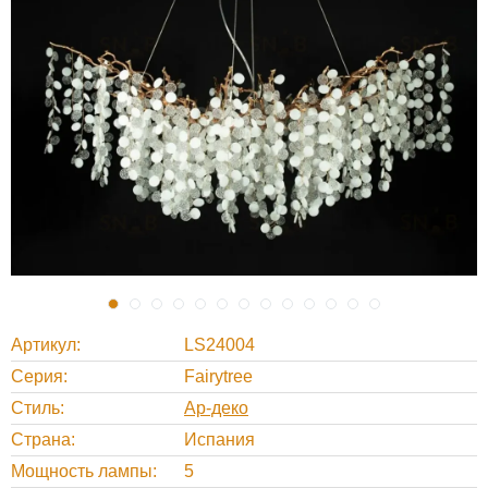
Артикул
LS24004
Серия
Fairytree
Стиль
Ар-деко
Страна
Испания
Мощность лампы
5