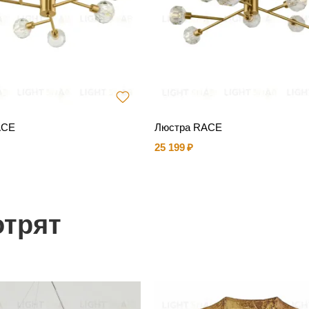
ACE
Люстра RACE
25 199
отрят