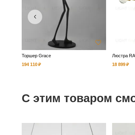
7-PL-0
Торшер Grace
Люстра R
194 110
18 899
С этим товаром см