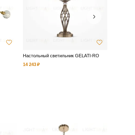
Настольный светильник GELATI-RO
Настенный
OYA
14 243
9 038