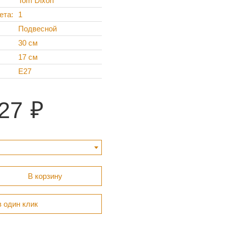
Tom Dixon
ета
1
Подвесной
30 см
17 см
E27
27