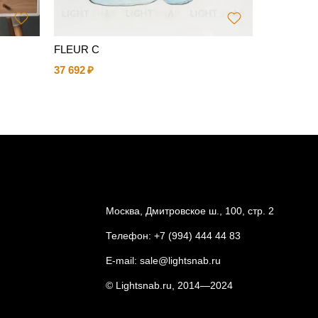
FLEUR C
Напольный
a Open Air
37 692
309 116
Москва, Дмитровское ш., 100, стр. 2
Телефон:
+7 (994) 444 44 83
E-mail:
sale@lightsnab.ru
© Lightsnab.ru, 2014—2024