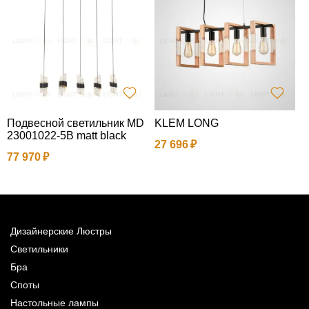
Подвесной светильник MD
KLEM LONG
З
23001022-5B matt black
27 696
5
77 970
Дизайнерские Люстры
Светильники
Бра
Споты
Настольные лампы