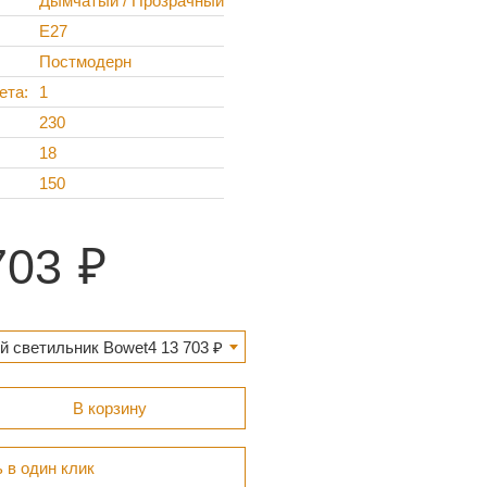
Дымчатый / Прозрачный
E27
Постмодерн
ета
1
230
18
150
703
 светильник Bowet4 13 703 ₽