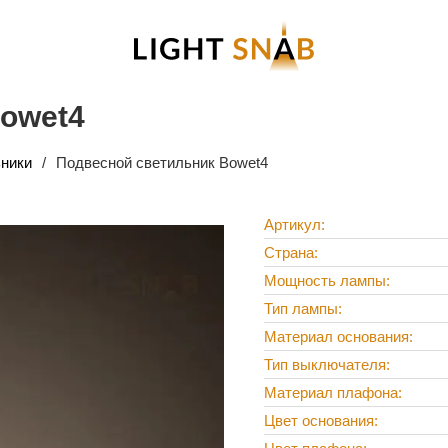
owet4
ники
Подвесной светильник Bowet4
Артикул
Страна
Мощность лампы
Тип лампы
Материал основания
Тип выключателя
Материал плафона
Цвет основания