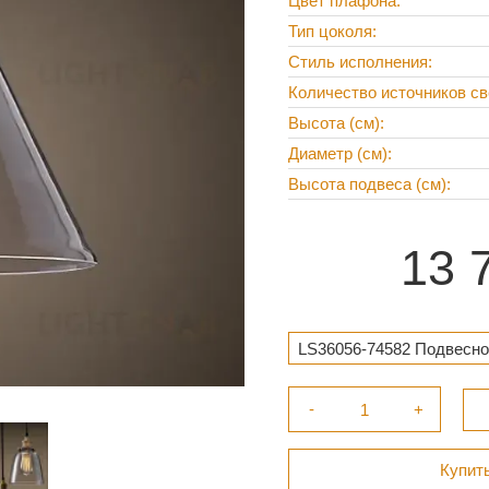
Цвет плафона
Тип цоколя
Стиль исполнения
Количество источников св
Высота (см)
Диаметр (см)
Высота подвеса (см)
13 
LS36056-74582 Подвесной