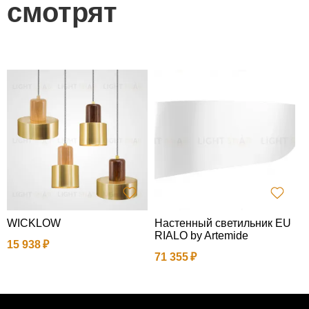
смотрят
WICKLOW
Настенный светильник EU
Т
RIALO by Artemide
15 938
1
71 355